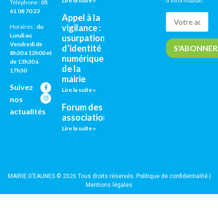
Lire la suite »
d’information :
Téléphone :
05
61 08 70 23
Appel à la
vigilance :
Horaires :
du
Lundi au
usurpation
Vendredi de
d’identité
8h30 à 12h00 et
numérique
de 13h30 à
de la
17h30
mairie
Suivez
Lire la suite »
nos
Forum des
actualités
associations
Lire la suite »
MAIRIE D’EAUNES © 2026 Tous droits réservés.
Politique de confidentialité
|
Mentions légales