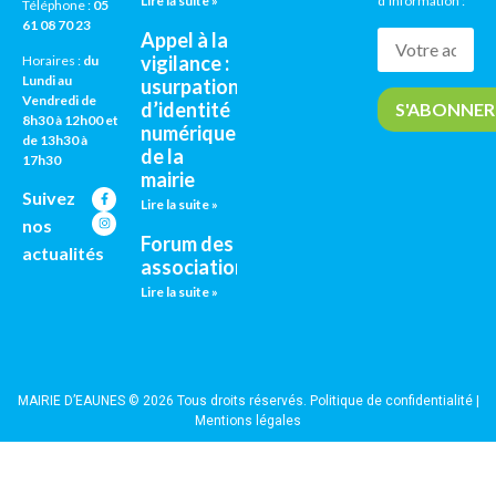
Lire la suite »
d’information :
Téléphone :
05
61 08 70 23
Appel à la
vigilance :
Horaires :
du
Lundi au
usurpation
Vendredi de
d’identité
8h30 à 12h00 et
numérique
de 13h30 à
de la
17h30
mairie
Suivez
Lire la suite »
nos
Forum des
actualités
associations
Lire la suite »
MAIRIE D’EAUNES © 2026 Tous droits réservés.
Politique de confidentialité
|
Mentions légales