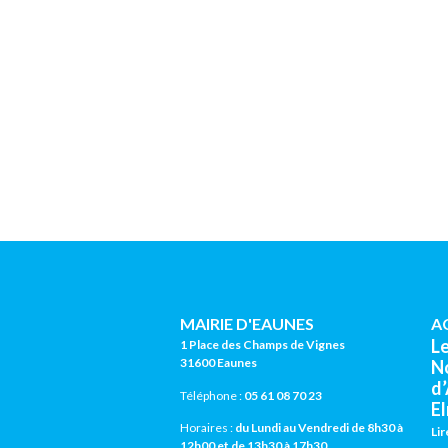
MAIRIE D'EAUNES
A
L
1 Place des Champs de Vignes
31600 Eaunes
N
d
Téléphone :
05 61 08 70 23
El
Horaires :
du Lundi au Vendredi de 8h30 à
Lir
12h00 et de 13h30 à 17h30