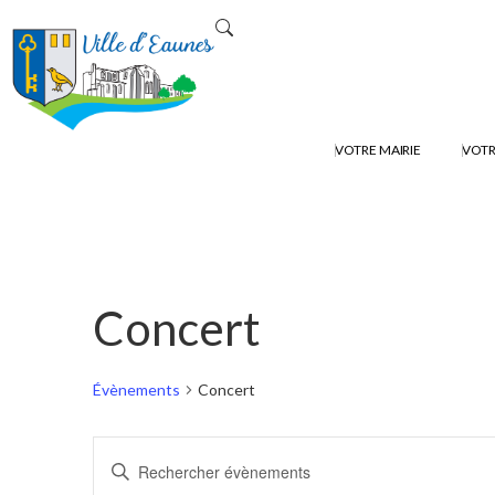
VOTRE MAIRIE
VOTR
Concert
Évènements
Concert
Recherche
Saisir
mot-
et
clé.