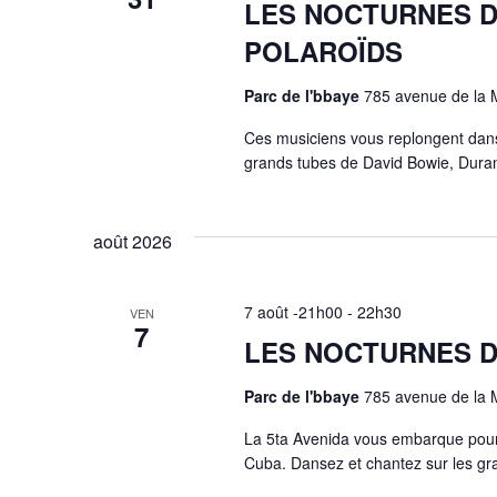
LES NOCTURNES D’
POLAROÏDS
Parc de l'bbaye
785 avenue de la 
Ces musiciens vous replongent dans l
grands tubes de David Bowie, Duran
août 2026
7 août -21h00
-
22h30
VEN
7
LES NOCTURNES D’
Parc de l'bbaye
785 avenue de la 
La 5ta Avenida vous embarque pour u
Cuba. Dansez et chantez sur les gran