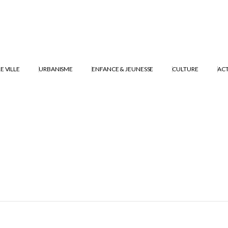
E VILLE
URBANISME
ENFANCE & JEUNESSE
CULTURE
ACT