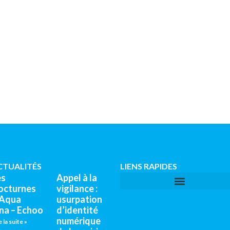
CTUALITÉS
LIENS RAPIDES
es
Appel à la
octurnes
vigilance :
’Aqua
usurpation
na – Echoo
d’identité
numérique
e la suite »