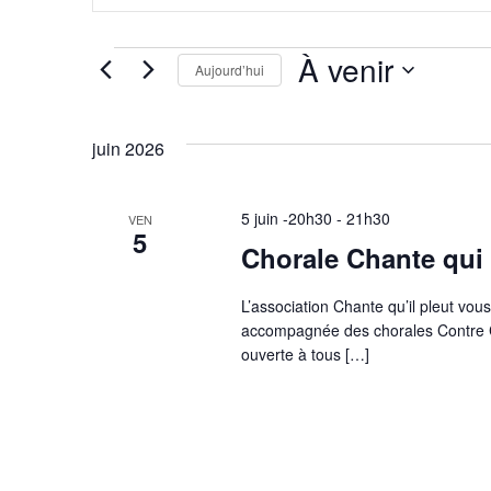
Rechercher
navigation
Évènements
par
de
mot-
À venir
Aujourd’hui
clé.
vues
Sélectionnez
une
Évènements
date.
juin 2026
5 juin -20h30
-
21h30
VEN
5
Chorale Chante qui 
L’association Chante qu’il pleut vou
accompagnée des chorales Contre 
ouverte à tous […]