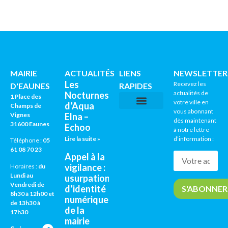
MAIRIE
ACTUALITÉS
LIENS
NEWSLETTER
Les
Recevez les
D'EAUNES
RAPIDES
actualités de
Nocturnes
1 Place des
votre ville en
d’Aqua
Champs de
vous abonnant
Vignes
Elna –
CNI / PASSEPORTS
AGENDA CULTUREL
dès maintenant
31600 Eaunes
Echoo
à notre lettre
Lire la suite »
d’information :
Téléphone :
05
61 08 70 23
Appel à la
vigilance :
Horaires :
du
Lundi au
usurpation
Vendredi de
d’identité
8h30 à 12h00 et
numérique
de 13h30 à
de la
17h30
mairie