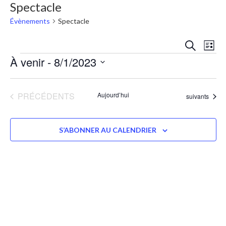
Spectacle
Évènements
Spectacle
Reche
Na
RECHERC
LISTE
et
À venir
 - 
8/1/2023
de
navig
Sélectionnez
vu
une
date.
de
Év
ÉVÈNEMENTS
PRÉCÉDENTS
Aujourd’hui
Évènements
suivants
vues
Évèn
S’ABONNER AU CALENDRIER