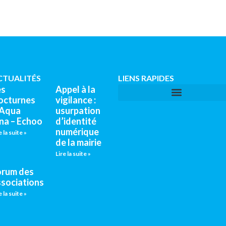
CTUALITÉS
LIENS RAPIDES
es
Appel à la
octurnes
vigilance :
’Aqua
usurpation
na – Echoo
d’identité
numérique
e la suite »
de la mairie
Lire la suite »
orum des
ssociations
e la suite »