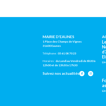
MAIRIE D'EAUNES
A
L
1 Place des Champs de Vignes
31600 Eaunes
N
d
Téléphone :
05 61 08 70 23
El
Horaires :
du Lundi au Vendredi de 8h30 à
Lir
12h00 et de 13h30 à 17h30
Suivez nos actualités
F
a
Lir