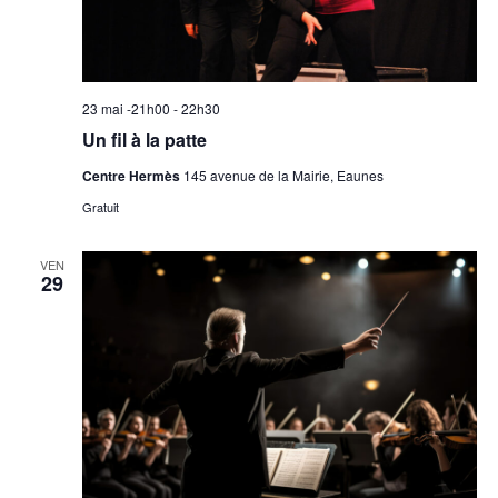
23 mai -21h00
-
22h30
Un fil à la patte
Centre Hermès
145 avenue de la Mairie, Eaunes
Gratuit
VEN
29