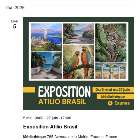
navig
vu
une
date.
mai 2026
de
Év
vues
MAR
5
Évèn
5 mai -9h00
-
27 juin -17h00
Exposition Atilio Brasil
Médiathèque
785 Avenue de la Mairie, Eaunes, France