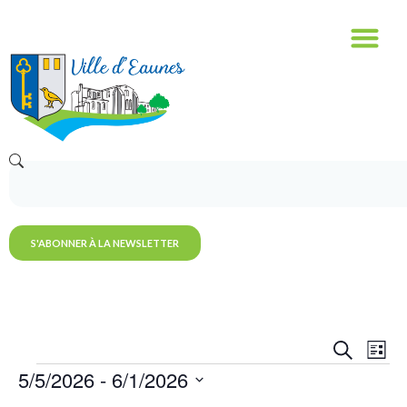
S'ABONNER À LA NEWSLETTER
Reche
Na
RECHERC
LISTE
et
5/5/2026
 - 
6/1/2026
de
Sélectionnez