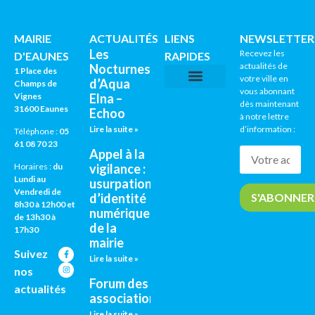
MAIRIE
ACTUALITÉS
LIENS
NEWSLETTER
Les
Recevez les
D'EAUNES
RAPIDES
actualités de
Nocturnes
1 Place des
votre ville en
d’Aqua
Champs de
vous abonnant
Vignes
Elna –
CNI / PASSEPORTS
AGENDA CULTUREL
dès maintenant
31600 Eaunes
Echoo
à notre lettre
Lire la suite »
d’information :
Téléphone :
05
61 08 70 23
Appel à la
vigilance :
Horaires :
du
Lundi au
usurpation
Vendredi de
d’identité
8h30 à 12h00 et
numérique
de 13h30 à
de la
17h30
mairie
Suivez
Lire la suite »
nos
Forum des
actualités
associations
Lire la suite »