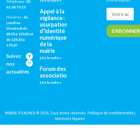
Lire la suite »
d’information :
Téléphone :
05
61 08 70 23
Appel à la
vigilance :
Horaires :
du
Lundi au
usurpation
Vendredi de
d’identité
8h30 à 12h00 et
numérique
de 13h30 à
de la
17h30
mairie
Suivez
Lire la suite »
nos
Forum des
actualités
associations
Lire la suite »
MAIRIE D’EAUNES © 2026 Tous droits réservés.
Politique de confidentialité
|
Mentions légales