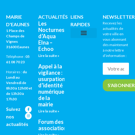
MAIRIE
ACTUALITÉS
LIENS
NEWSLETTER
Les
Recevez les
D'EAUNES
RAPIDES
actualités de
Nocturnes
1 Place des
votre ville en
d’Aqua
Champs de
vous abonnant
Vignes
Elna –
CNI / PASSEPORTS
AGENDA CULTUREL
dès maintenant
31600 Eaunes
Echoo
à notre lettre
Lire la suite »
d’information :
Téléphone :
05
61 08 70 23
Appel à la
vigilance :
Horaires :
du
Lundi au
usurpation
Vendredi de
d’identité
8h30 à 12h00 et
numérique
de 13h30 à
de la
17h30
mairie
Suivez
Lire la suite »
nos
Forum des
actualités
associations
Lire la suite »