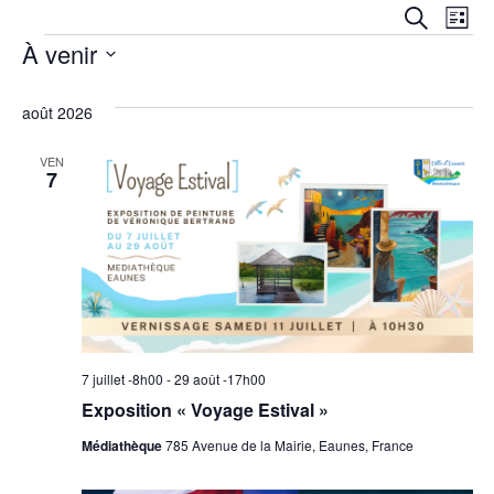
Reche
Na
RECHERC
LISTE
et
À venir
de
navig
Sélectionnez
vu
une
date.
août 2026
de
Év
vues
VEN
7
Évèn
7 juillet -8h00
-
29 août -17h00
Exposition « Voyage Estival »
Médiathèque
785 Avenue de la Mairie, Eaunes, France