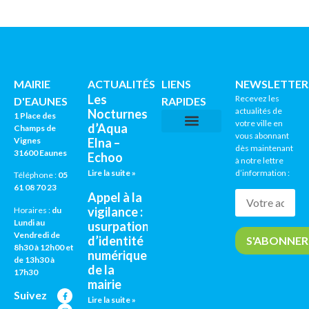
MAIRIE
ACTUALITÉS
LIENS
NEWSLETTER
Les
Recevez les
D'EAUNES
RAPIDES
actualités de
Nocturnes
1 Place des
votre ville en
d’Aqua
Champs de
vous abonnant
Vignes
Elna –
CNI / PASSEPORTS
AGENDA CULTUREL
dès maintenant
31600 Eaunes
Echoo
à notre lettre
Lire la suite »
d’information :
Téléphone :
05
61 08 70 23
Appel à la
vigilance :
Horaires :
du
Lundi au
usurpation
Vendredi de
d’identité
8h30 à 12h00 et
numérique
de 13h30 à
de la
17h30
mairie
Suivez
Lire la suite »