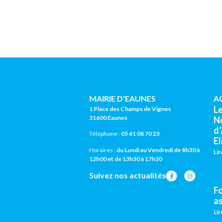
MAIRIE D'EAUNES
A
L
1 Place des Champs de Vignes
31600 Eaunes
N
d
Téléphone :
05 61 08 70 23
El
Horaires :
du Lundi au Vendredi de 8h30 à
Lir
12h00 et de 13h30 à 17h30
Suivez nos actualités
F
a
Lir