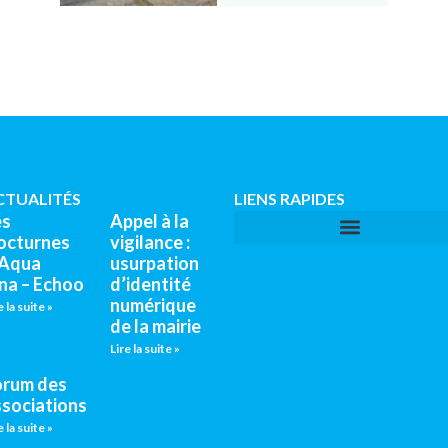
CTUALITÉS
LIENS RAPIDES
es
Appel à la
octurnes
vigilance :
’Aqua
usurpation
na – Echoo
d’identité
numérique
e la suite »
de la mairie
Lire la suite »
orum des
ssociations
e la suite »