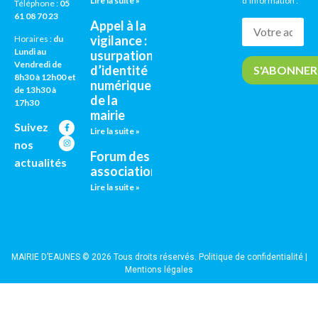
Lire la suite »
d’information :
Téléphone :
05
61 08 70 23
Appel à la
vigilance :
Horaires :
du
Lundi au
usurpation
Vendredi de
d’identité
8h30 à 12h00 et
numérique
de 13h30 à
de la
17h30
mairie
Suivez
Lire la suite »
nos
Forum des
actualités
associations
Lire la suite »
MAIRIE D’EAUNES © 2026 Tous droits réservés.
Politique de confidentialité
|
Mentions légales