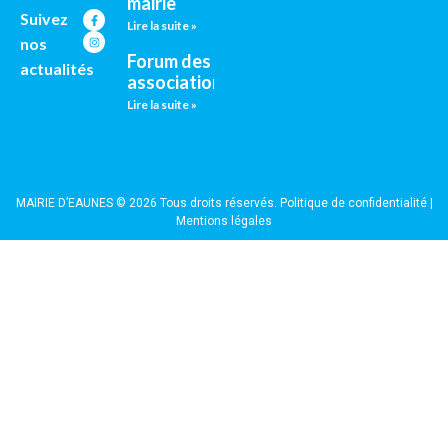
mairie
Suivez
Lire la suite »
nos
Forum des
actualités
associations
Lire la suite »
MAIRIE D’EAUNES © 2026 Tous droits réservés.
Politique de confidentialité
|
Mentions légales