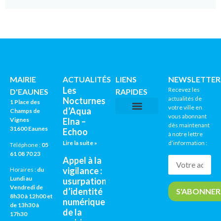
MAIRIE
ACTUALITÉS
LIENS
NEWSLETTER
Les
Recevez les
D'EAUNES
RAPIDES
actualités de
Nocturnes
1 Place des
votre ville en
d’Aqua
Champs de
vous abonnant
Vignes
Elna –
CNI / PASSEPORTS
AGENDA CULTUREL
dès maintenant
31600 Eaunes
Echoo
à notre lettre
Lire la suite »
d’information :
Téléphone :
05
61 08 70 23
Appel à la
vigilance :
Horaires :
du
Lundi au
usurpation
Vendredi de
d’identité
8h30 à 12h00 et
numérique
de 13h30 à
de la
17h30