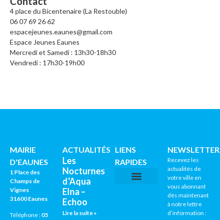
Contact
4 place du Bicentenaire (La Restouble)
06 07 69 26 62
espacejeunes.eaunes@gmail.com
Espace Jeunes Eaunes
Mercredi et Samedi : 13h30-18h30
Vendredi : 17h30-19h00
MAIRIE
ACTUALITÉS
LIENS
NEWSLETTER
Les
Recevez les
D'EAUNES
RAPIDES
actualités de
Nocturnes
1 Place des
votre ville en
d’Aqua
Champs de
vous abonnant
Vignes
Elna –
CNI / PASSEPORTS
AGENDA CULTUREL
dès maintenant
31600 Eaunes
Echoo
à notre lettre
Lire la suite »
d’information :
Téléphone :
05