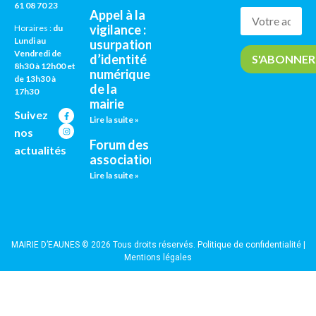
61 08 70 23
Appel à la
vigilance :
Horaires :
du
Lundi au
usurpation
Vendredi de
d’identité
8h30 à 12h00 et
numérique
de 13h30 à
de la
17h30
mairie
Suivez
Lire la suite »
nos
Forum des
actualités
associations
Lire la suite »
MAIRIE D’EAUNES © 2026 Tous droits réservés.
Politique de confidentialité
|
Mentions légales