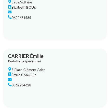
5 rue Voltaire
Elizabeth BOUÉ
0622681585
CARRIER Émilie
Podologue (pédicure)
5 Place Clément Ader
Émilie CARRIER
0562234628