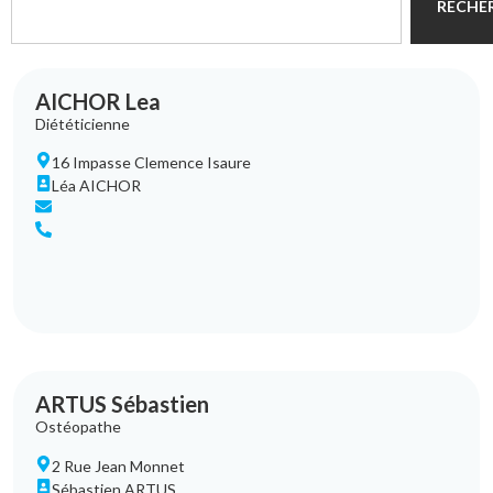
RECHE
AICHOR Lea
Diététicienne
16 Impasse Clemence Isaure
Léa AICHOR
ARTUS Sébastien
Ostéopathe
2 Rue Jean Monnet
Sébastien ARTUS