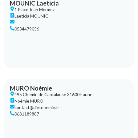
MOUNIC Laeticia
1 Place Jean Mermoz
Laeticia MOUNIC
0534479056
MURO Noémie
495 Chemin de Cantalause 31600 Eaunes
Noémie MURO
contact@dietnoemie.fr
0631189887