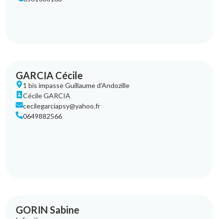
GARCIA Cécile
1 bis impasse Guillaume d’Andozille
Cécile GARCIA
cecilegarciapsy@yahoo.fr
0649882566
GORIN Sabine