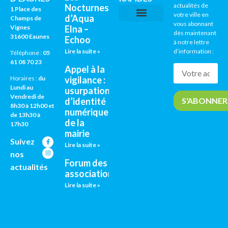
actualités de
Nocturnes
1 Place des
votre ville en
d’Aqua
Champs de
vous abonnant
Vignes
Elna –
CNI / PASSEPORTS
AGENDA CULTUREL
dès maintenant
31600 Eaunes
Echoo
à notre lettre
Lire la suite »
d’information :
Téléphone :
05
61 08 70 23
Appel à la
vigilance :
Horaires :
du
Lundi au
usurpation
Vendredi de
d’identité
8h30 à 12h00 et
numérique
de 13h30 à
de la
17h30
mairie
Suivez
Lire la suite »
nos
Forum des
actualités
associations
Lire la suite »