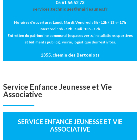
05 61 56 52 73
services.techniques@mairieaunes.fr
Horaires d'ouverture : Lundi, Mardi, Vendredi : 8h - 12h / 13h - 17h
Mercredi : 8h - 12h Jeudi : 13h - 17h
Entretien du patrimoine communal (espaces verts, installations sportives
et bâtiments publics), voirie, logistique des festivités.
1355, chemin des Bertoulots
Service Enfance Jeunesse et Vie
Associative
SERVICE ENFANCE JEUNESSE ET VIE
ASSOCIATIVE