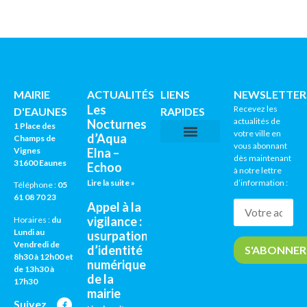
MAIRIE
ACTUALITÉS
LIENS
NEWSLETTER
Les
Recevez les
D'EAUNES
RAPIDES
actualités de
Nocturnes
1 Place des
votre ville en
d’Aqua
Champs de
vous abonnant
Vignes
Elna –
CNI / PASSEPORTS
AGENDA CULTUREL
dès maintenant
31600 Eaunes
Echoo
à notre lettre
Lire la suite »
d’information :
Téléphone :
05
61 08 70 23
Appel à la
vigilance :
Horaires :
du
Lundi au
usurpation
Vendredi de
d’identité
8h30 à 12h00 et
numérique
de 13h30 à
de la
17h30
mairie
Suivez