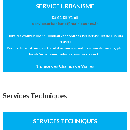
SERVICE URBANISME
05 61 08 71 68
service.urbanisme@mairieaunes.fr
Horaires d'ouverture : du lundi au vendredi de 8h30 à 12h30 et de 13h30 à
17h30
Permis de construire, certificat d’urbanisme, autorisation de travaux, plan
local d’urbanisme, cadastre, environnement…
1, place des Champs de Vignes
Services Techniques
SERVICES TECHNIQUES