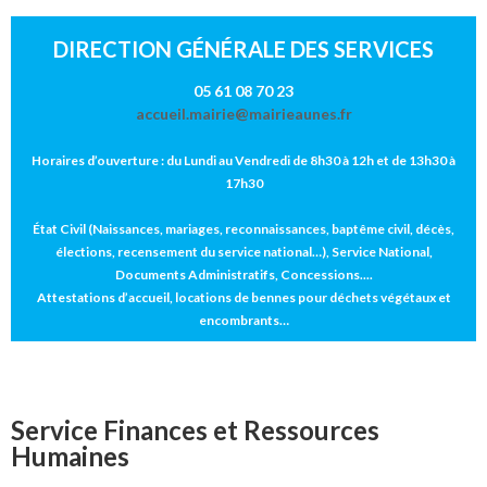
DIRECTION GÉNÉRALE DES SERVICES
05 61 08 70 23
accueil.mairie@mairieaunes.fr
Horaires d’ouverture : du Lundi au Vendredi de 8h30 à 12h et de 13h30 à
17h30
État Civil (Naissances, mariages, reconnaissances, baptême civil, décès,
élections, recensement du service national…), Service National,
Documents Administratifs, Concessions....
Attestations d’accueil, locations de bennes pour déchets végétaux et
encombrants…
Service Finances et Ressources
Humaines