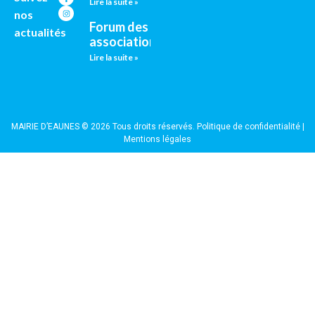
Lire la suite »
nos
Forum des
actualités
associations
Lire la suite »
MAIRIE D’EAUNES © 2026 Tous droits réservés.
Politique de confidentialité
|
Mentions légales