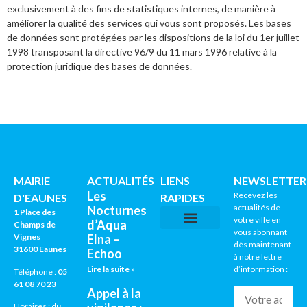
exclusivement à des fins de statistiques internes, de manière à
améliorer la qualité des services qui vous sont proposés. Les bases
de données sont protégées par les dispositions de la loi du 1er juillet
1998 transposant la directive 96/9 du 11 mars 1996 relative à la
protection juridique des bases de données.
MAIRIE
ACTUALITÉS
LIENS
NEWSLETTER
Les
Recevez les
D'EAUNES
RAPIDES
actualités de
Nocturnes
1 Place des
votre ville en
d’Aqua
Champs de
vous abonnant
Vignes
Elna –
CNI / PASSEPORTS
AGENDA CULTUREL
dès maintenant
31600 Eaunes
Echoo
à notre lettre
Lire la suite »
d’information :
Téléphone :
05
61 08 70 23
Appel à la
Horaires :
du