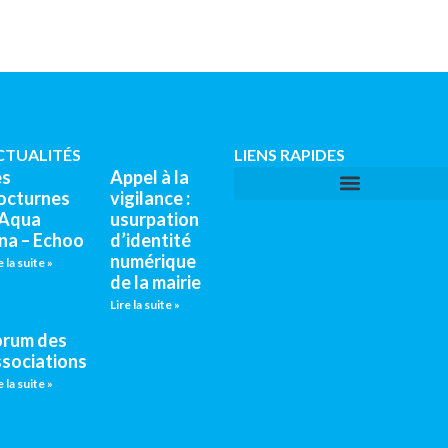
CTUALITÉS
LIENS RAPIDES
es
Appel à la
octurnes
vigilance :
’Aqua
usurpation
na – Echoo
d’identité
numérique
e la suite »
de la mairie
Lire la suite »
orum des
ssociations
e la suite »