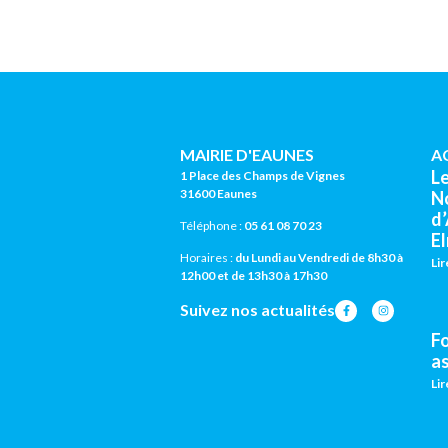
MAIRIE D'EAUNES
A
L
1 Place des Champs de Vignes
31600 Eaunes
N
d
Téléphone :
05 61 08 70 23
El
Horaires :
du Lundi au Vendredi de 8h30 à
Lir
12h00 et de 13h30 à 17h30
Suivez nos actualités
F
a
Lir