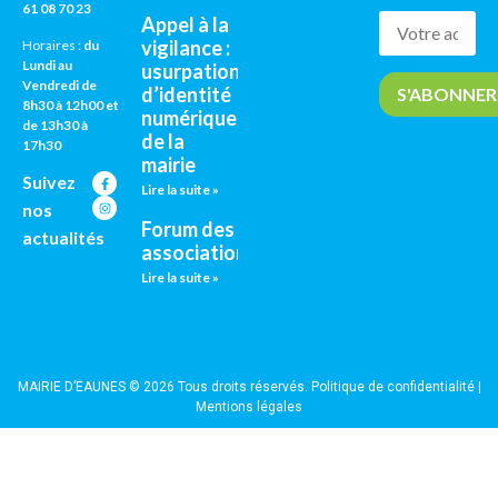
61 08 70 23
Appel à la
vigilance :
Horaires :
du
Lundi au
usurpation
Vendredi de
d’identité
8h30 à 12h00 et
numérique
de 13h30 à
de la
17h30
mairie
Suivez
Lire la suite »
nos
Forum des
actualités
associations
Lire la suite »
MAIRIE D’EAUNES © 2026 Tous droits réservés.
Politique de confidentialité
|
Mentions légales