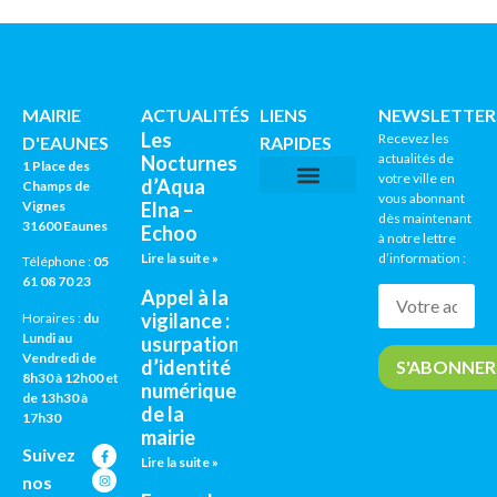
MAIRIE
ACTUALITÉS
LIENS
NEWSLETTER
Les
Recevez les
D'EAUNES
RAPIDES
actualités de
Nocturnes
1 Place des
votre ville en
d’Aqua
Champs de
vous abonnant
Vignes
Elna –
CNI / PASSEPORTS
AGENDA CULTUREL
dès maintenant
31600 Eaunes
Echoo
à notre lettre
Lire la suite »
d’information :
Téléphone :
05
61 08 70 23
Appel à la
vigilance :
Horaires :
du
Lundi au
usurpation
Vendredi de
d’identité
8h30 à 12h00 et
numérique
de 13h30 à
de la
17h30
mairie
Suivez
Lire la suite »
nos