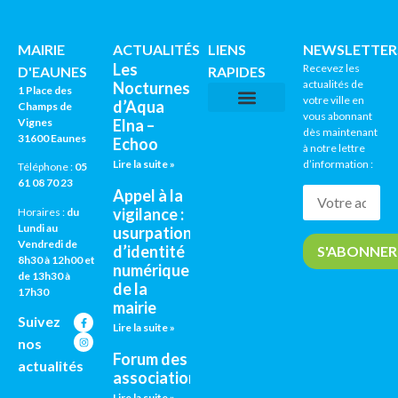
MAIRIE
ACTUALITÉS
LIENS
NEWSLETTER
Les
Recevez les
D'EAUNES
RAPIDES
actualités de
Nocturnes
1 Place des
votre ville en
d’Aqua
Champs de
vous abonnant
Vignes
Elna –
CNI / PASSEPORTS
AGENDA CULTUREL
dès maintenant
31600 Eaunes
Echoo
à notre lettre
Lire la suite »
d’information :
Téléphone :
05
61 08 70 23
Appel à la
vigilance :
Horaires :
du
Lundi au
usurpation
Vendredi de
d’identité
8h30 à 12h00 et
numérique
de 13h30 à
de la
17h30
mairie
Suivez
Lire la suite »
nos
Forum des
actualités
associations
Lire la suite »