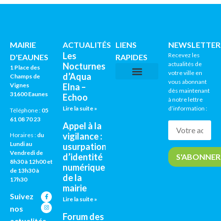
MAIRIE
ACTUALITÉS
LIENS
NEWSLETTER
Les
Recevez les
D'EAUNES
RAPIDES
actualités de
Nocturnes
1 Place des
votre ville en
d’Aqua
Champs de
vous abonnant
Vignes
Elna –
CNI / PASSEPORTS
AGENDA CULTUREL
dès maintenant
31600 Eaunes
Echoo
à notre lettre
Lire la suite »
d’information :
Téléphone :
05
61 08 70 23
Appel à la
vigilance :
Horaires :
du
Lundi au
usurpation
Vendredi de
d’identité
8h30 à 12h00 et
numérique
de 13h30 à
de la
17h30
mairie
Suivez
Lire la suite »
nos
Forum des
actualités