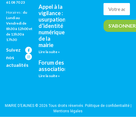
61 08 70 23
Appel à la
vigilance :
Horaires :
du
Lundi au
usurpation
Vendredi de
d’identité
8h30 à 12h00 et
numérique
de 13h30 à
de la
17h30
mairie
Suivez
Lire la suite »
nos
Forum des
actualités
associations
Lire la suite »
MAIRIE D’EAUNES © 2026 Tous droits réservés.
Politique de confidentialité
|
Mentions légales