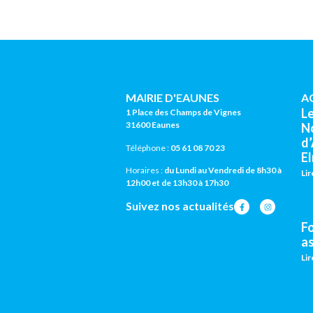
MAIRIE D'EAUNES
A
L
1 Place des Champs de Vignes
31600 Eaunes
N
d
Téléphone :
05 61 08 70 23
El
Horaires :
du Lundi au Vendredi de 8h30 à
Lir
12h00 et de 13h30 à 17h30
Suivez nos actualités
F
a
Lir