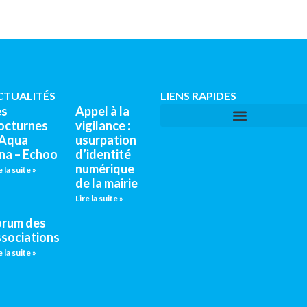
CTUALITÉS
LIENS RAPIDES
es
Appel à la
octurnes
vigilance :
’Aqua
usurpation
na – Echoo
d’identité
numérique
e la suite »
de la mairie
Lire la suite »
orum des
ssociations
e la suite »