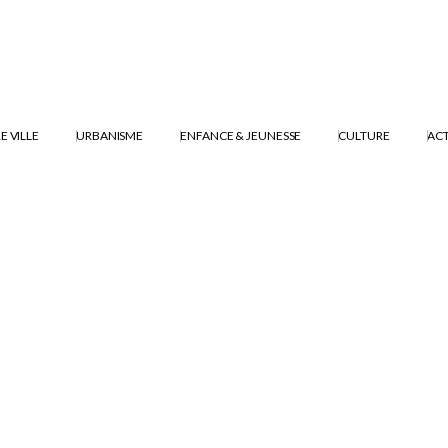
E VILLE
URBANISME
ENFANCE & JEUNESSE
CULTURE
ACT