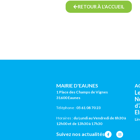
RETOUR À L'ACCUEIL
MAIRIE D'EAUNES
A
L
1 Place des Champs de Vignes
31600 Eaunes
N
d
Téléphone :
05 61 08 70 23
El
Horaires :
du Lundi au Vendredi de 8h30 à
Lir
12h00 et de 13h30 à 17h30
Suivez nos actualités