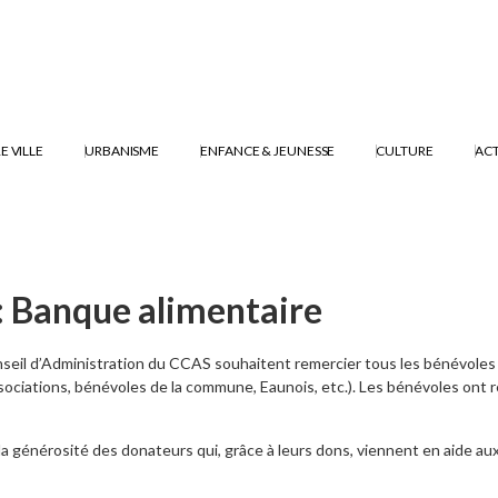
E VILLE
URBANISME
ENFANCE & JEUNESSE
CULTURE
ACT
 Banque alimentaire
seil d’Administration du CCAS souhaitent remercier tous les bénévoles qu
ociations, bénévoles de la commune, Eaunois, etc.). Les bénévoles ont r
 la générosité des donateurs qui, grâce à leurs dons, viennent en aide au