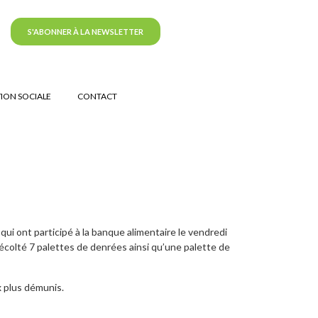
S'ABONNER À LA NEWSLETTER
ION SOCIALE
CONTACT
i ont participé à la banque alimentaire le vendredi
écolté 7 palettes de denrées ainsi qu’une palette de
x plus démunis.