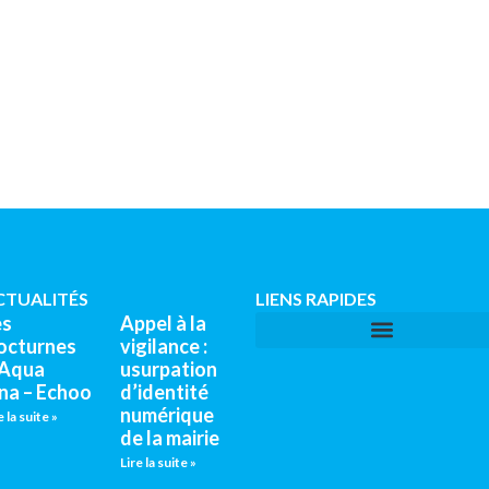
CTUALITÉS
LIENS RAPIDES
es
Appel à la
octurnes
vigilance :
’Aqua
usurpation
na – Echoo
d’identité
numérique
e la suite »
de la mairie
Lire la suite »