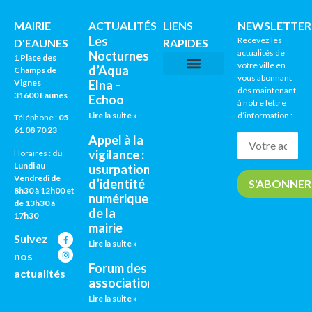
MAIRIE
ACTUALITÉS
LIENS
NEWSLETTER
Les
Recevez les
D'EAUNES
RAPIDES
actualités de
Nocturnes
1 Place des
votre ville en
d’Aqua
Champs de
vous abonnant
Vignes
Elna –
CNI / PASSEPORTS
AGENDA CULTUREL
dès maintenant
31600 Eaunes
Echoo
à notre lettre
Lire la suite »
d’information :
Téléphone :
05
61 08 70 23
Appel à la
vigilance :
Horaires :
du
Lundi au
usurpation
Vendredi de
d’identité
8h30 à 12h00 et
numérique
de 13h30 à
de la
17h30
mairie
Suivez
Lire la suite »
nos
Forum des
actualités
associations
Lire la suite »