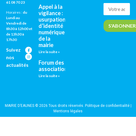
61 08 70 23
Appel à la
vigilance :
Horaires :
du
Lundi au
usurpation
Vendredi de
d’identité
8h30 à 12h00 et
numérique
de 13h30 à
de la
17h30
mairie
Suivez
Lire la suite »
nos
Forum des
actualités
associations
Lire la suite »
MAIRIE D’EAUNES © 2026 Tous droits réservés.
Politique de confidentialité
|
Mentions légales