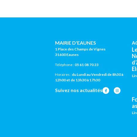
MAIRIE D'EAUNES
A
L
1 Place des Champs de Vignes
31600 Eaunes
N
d
Téléphone :
05 61 08 70 23
El
Horaires :
du Lundi au Vendredi de 8h30 à
Lir
12h00 et de 13h30 à 17h30
Suivez nos actualités
F
a
Lir