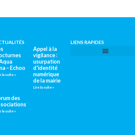
CTUALITÉS
LIENS RAPIDES
es
Appel à la
octurnes
vigilance :
’Aqua
usurpation
na – Echoo
d’identité
numérique
e la suite »
de la mairie
Lire la suite »
orum des
ssociations
e la suite »