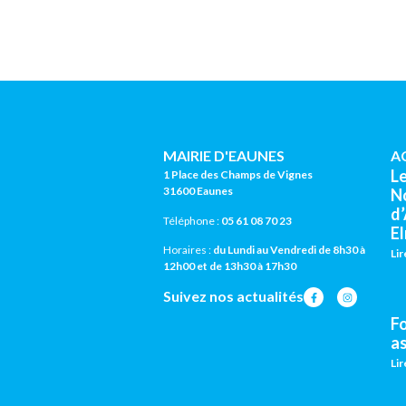
MAIRIE D'EAUNES
A
L
1 Place des Champs de Vignes
31600 Eaunes
N
d
Téléphone :
05 61 08 70 23
El
Horaires :
du Lundi au Vendredi de 8h30 à
Lir
12h00 et de 13h30 à 17h30
Suivez nos actualités
F
a
Lir