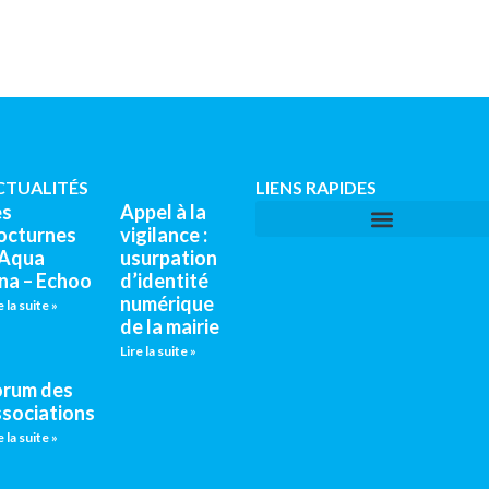
CTUALITÉS
LIENS RAPIDES
es
Appel à la
octurnes
vigilance :
’Aqua
usurpation
na – Echoo
d’identité
numérique
e la suite »
de la mairie
Lire la suite »
orum des
ssociations
e la suite »