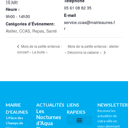
Téléphone
10 juin
05 61 08 82 35
Heure :
E-mail
9h00 - 14h30
service.ccas@mairieaunes.f
Catégories d’Évènement:
r
Atelier
,
CCAS
,
Repas
,
Santé
Mois de la petite enfance : atelier
Mois de la petite enfance :
concert « La bulle »
« Décorons la cabane »
MAIRIE
ACTUALITÉS
LIENS
NEWSLETTER
Les
Recevez les
D'EAUNES
RAPIDES
actualités de
Nocturnes
1 Place des
votre ville en
d’Aqua
Champs de
vous abonnant
CNI / PASSEPORTS
AGENDA CULTUREL