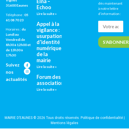
Vignes
Elna –
dès maintenant
31600 Eaunes
Echoo
à notre lettre
Lire la suite »
d’information :
Téléphone :
05
61 08 70 23
Appel à la
vigilance :
Horaires :
du
Lundi au
usurpation
Vendredi de
d’identité
8h30 à 12h00 et
numérique
de 13h30 à
de la
17h30
mairie
Suivez
Lire la suite »
nos
Forum des
actualités
associations
Lire la suite »
MAIRIE D’EAUNES © 2026 Tous droits réservés.
Politique de confidentialité
|
Mentions légales