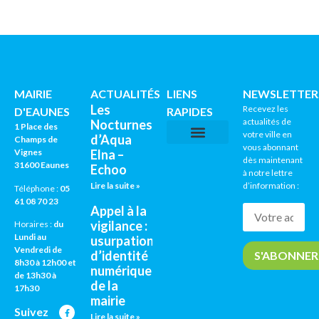
MAIRIE
ACTUALITÉS
LIENS
NEWSLETTER
Les
Recevez les
D'EAUNES
RAPIDES
actualités de
Nocturnes
1 Place des
votre ville en
d’Aqua
Champs de
vous abonnant
Vignes
Elna –
CNI / PASSEPORTS
AGENDA CULTUREL
dès maintenant
31600 Eaunes
Echoo
à notre lettre
Lire la suite »
d’information :
Téléphone :
05
61 08 70 23
Appel à la
vigilance :
Horaires :
du
Lundi au
usurpation
Vendredi de
d’identité
8h30 à 12h00 et
numérique
de 13h30 à
de la
17h30
mairie
Suivez
Lire la suite »