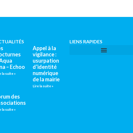
CTUALITÉS
LIENS RAPIDES
es
Appel à la
octurnes
vigilance :
’Aqua
usurpation
na – Echoo
d’identité
numérique
e la suite »
de la mairie
Lire la suite »
orum des
ssociations
e la suite »