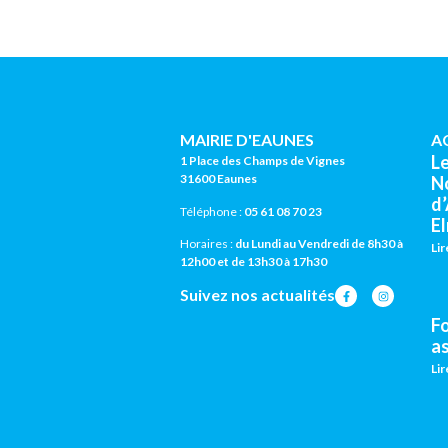
MAIRIE D'EAUNES
A
L
1 Place des Champs de Vignes
31600 Eaunes
N
d
Téléphone :
05 61 08 70 23
El
Horaires :
du Lundi au Vendredi de 8h30 à
Lir
12h00 et de 13h30 à 17h30
Suivez nos actualités
F
a
Lir