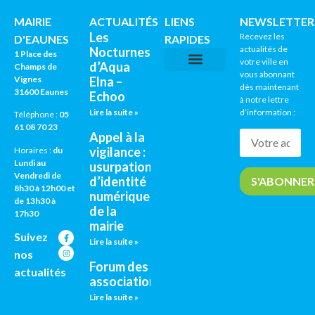
MAIRIE
ACTUALITÉS
LIENS
NEWSLETTER
Les
Recevez les
D'EAUNES
RAPIDES
actualités de
Nocturnes
1 Place des
votre ville en
d’Aqua
Champs de
vous abonnant
Vignes
Elna –
CNI / PASSEPORTS
AGENDA CULTUREL
dès maintenant
31600 Eaunes
Echoo
à notre lettre
Lire la suite »
d’information :
Téléphone :
05
61 08 70 23
Appel à la
vigilance :
Horaires :
du
Lundi au
usurpation
Vendredi de
d’identité
8h30 à 12h00 et
numérique
de 13h30 à
de la
17h30
mairie
Suivez
Lire la suite »
nos
Forum des
actualités
associations
Lire la suite »