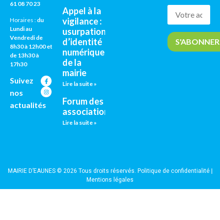
61 08 70 23
Appel à la
vigilance :
Horaires :
du
Lundi au
usurpation
Vendredi de
d’identité
8h30 à 12h00 et
numérique
de 13h30 à
de la
17h30
mairie
Suivez
Lire la suite »
nos
Forum des
actualités
associations
Lire la suite »
MAIRIE D’EAUNES © 2026 Tous droits réservés.
Politique de confidentialité
|
Mentions légales