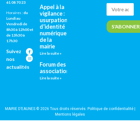
61 08 70 23
Appel à la
vigilance :
Horaires :
du
Lundi au
usurpation
Vendredi de
d’identité
8h30 à 12h00 et
numérique
de 13h30 à
de la
17h30
mairie
Suivez
Lire la suite »
nos
Forum des
actualités
associations
Lire la suite »
MAIRIE D’EAUNES © 2026 Tous droits réservés.
Politique de confidentialité
|
Mentions légales