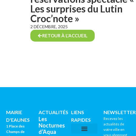
Les surprises du Lutin
Croc’note »
2 DÉCEMBRE, 2025
RETOUR À L'ACCUEIL
MAIRIE
ACTUALITÉS
LIENS
NEWSLETTER
Les
Recevez les
D'EAUNES
RAPIDES
actualités de
Nocturnes
1 Place des
votre ville en
d’Aqua
Champs de
vous abonnant