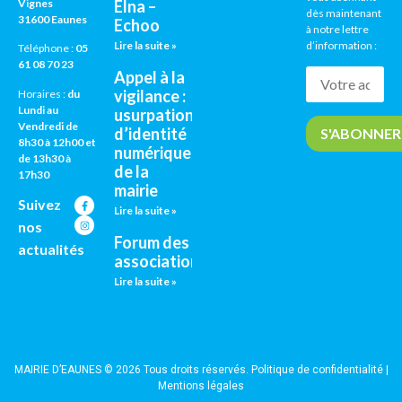
Vignes
Elna –
CNI / PASSEPORTS
AGENDA CULTUREL
dès maintenant
31600 Eaunes
Echoo
à notre lettre
Lire la suite »
d’information :
Téléphone :
05
61 08 70 23
Appel à la
vigilance :
Horaires :
du
Lundi au
usurpation
Vendredi de
d’identité
8h30 à 12h00 et
numérique
de 13h30 à
de la
17h30
mairie
Suivez
Lire la suite »
nos
Forum des
actualités
associations
Lire la suite »
MAIRIE D’EAUNES © 2026 Tous droits réservés.
Politique de confidentialité
|
Mentions légales