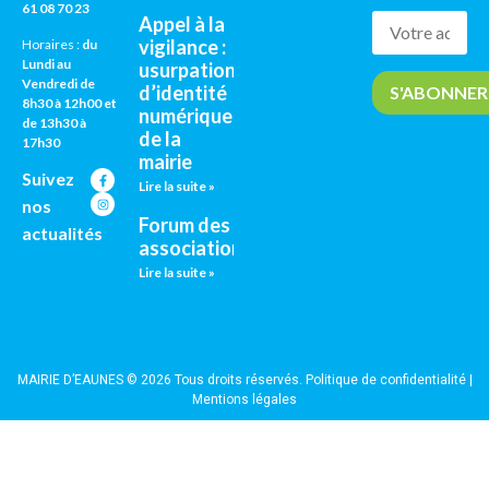
61 08 70 23
Appel à la
vigilance :
Horaires :
du
Lundi au
usurpation
Vendredi de
d’identité
8h30 à 12h00 et
numérique
de 13h30 à
de la
17h30
mairie
Suivez
Lire la suite »
nos
Forum des
actualités
associations
Lire la suite »
MAIRIE D’EAUNES © 2026 Tous droits réservés.
Politique de confidentialité
|
Mentions légales