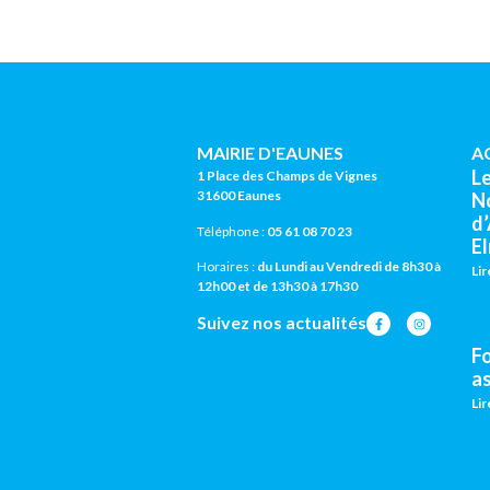
MAIRIE D'EAUNES
A
L
1 Place des Champs de Vignes
31600 Eaunes
N
d
Téléphone :
05 61 08 70 23
El
Horaires :
du Lundi au Vendredi de 8h30 à
Lir
12h00 et de 13h30 à 17h30
Suivez nos actualités
F
a
Lir