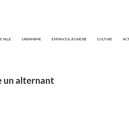
E VILLE
URBANISME
ENFANCE & JEUNESSE
CULTURE
ACT
e un alternant