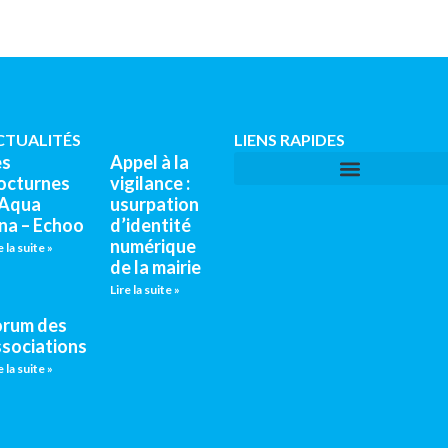
CTUALITÉS
LIENS RAPIDES
es
Appel à la
octurnes
vigilance :
’Aqua
usurpation
na – Echoo
d’identité
numérique
e la suite »
de la mairie
Lire la suite »
orum des
ssociations
e la suite »