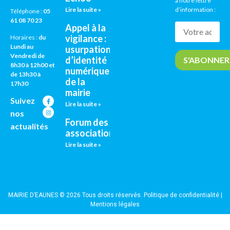
à notre lettre
Lire la suite »
d’information :
Téléphone :
05
61 08 70 23
Appel à la
vigilance :
Horaires :
du
Lundi au
usurpation
Vendredi de
d’identité
8h30 à 12h00 et
numérique
de 13h30 à
de la
17h30
mairie
Suivez
Lire la suite »
nos
Forum des
actualités
associations
Lire la suite »
MAIRIE D’EAUNES © 2026 Tous droits réservés.
Politique de confidentialité
|
Mentions légales