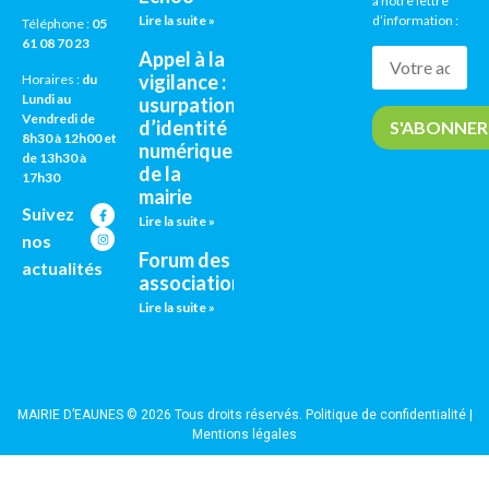
à notre lettre
Lire la suite »
d’information :
Téléphone :
05
61 08 70 23
Appel à la
vigilance :
Horaires :
du
Lundi au
usurpation
Vendredi de
d’identité
8h30 à 12h00 et
numérique
de 13h30 à
de la
17h30
mairie
Suivez
Lire la suite »
nos
Forum des
actualités
associations
Lire la suite »
MAIRIE D’EAUNES © 2026 Tous droits réservés.
Politique de confidentialité
|
Mentions légales