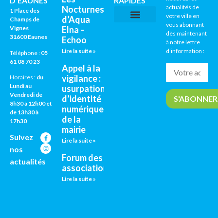
D'EAUNES
RAPIDES
actualités de
Nocturnes
1 Place des
votre ville en
d’Aqua
Champs de
vous abonnant
Vignes
Elna –
CNI / PASSEPORTS
AGENDA CULTUREL
dès maintenant
31600 Eaunes
Echoo
à notre lettre
Lire la suite »
d’information :
Téléphone :
05
61 08 70 23
Appel à la
vigilance :
Horaires :
du
Lundi au
usurpation
Vendredi de
d’identité
8h30 à 12h00 et
numérique
de 13h30 à
de la
17h30
mairie
Suivez
Lire la suite »
nos
Forum des
actualités
associations
Lire la suite »