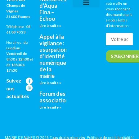
votre ville en
d’Aqua
Champs de
vous abonnant
Vignes
Elna –
CNI / PASSEPORTS
AGENDA CULTUREL
dès maintenant
31600 Eaunes
Echoo
à notre lettre
Lire la suite »
d’information :
Téléphone :
05
61 08 70 23
Appel à la
vigilance :
Horaires :
du
Lundi au
usurpation
Vendredi de
d’identité
8h30 à 12h00 et
numérique
de 13h30 à
de la
17h30
mairie
Suivez
Lire la suite »
nos
Forum des
actualités
associations
Lire la suite »
MAIRIE D’EAUNES © 2026 Tous droits réservés.
Politique de confidentialité
|