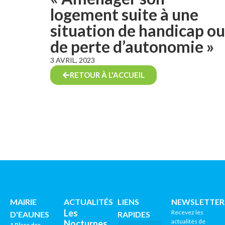
logement suite à une
situation de handicap ou
de perte d’autonomie »
3 AVRIL, 2023
RETOUR À L'ACCUEIL
MAIRIE
ACTUALITÉS
LIENS
NEWSLETTER
Les
Recevez les
D'EAUNES
RAPIDES
actualités de
Nocturnes
1 Place des