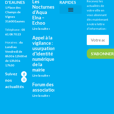
Les
Recevez les
D'EAUNES
RAPIDES
actualités de
Nocturnes
1 Place des
votre ville en
d’Aqua
Champs de
vous abonnant
Vignes
Elna –
CNI / PASSEPORTS
AGENDA CULTUREL
dès maintenant
31600 Eaunes
Echoo
à notre lettre
Lire la suite »
d’information :
Téléphone :
05
61 08 70 23
Appel à la
vigilance :
Horaires :
du
Lundi au
usurpation
Vendredi de
d’identité
8h30 à 12h00 et
numérique
de 13h30 à
de la
17h30
mairie
Suivez
Lire la suite »
nos
Forum des
actualités
associations
Lire la suite »