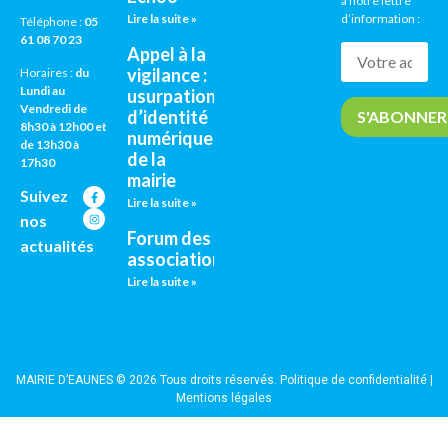
à notre lettre
Lire la suite »
d’information :
Téléphone :
05
61 08 70 23
Appel à la
vigilance :
Horaires :
du
Lundi au
usurpation
Vendredi de
d’identité
8h30 à 12h00 et
numérique
de 13h30 à
de la
17h30
mairie
Suivez
Lire la suite »
nos
Forum des
actualités
associations
Lire la suite »
MAIRIE D’EAUNES © 2026 Tous droits réservés.
Politique de confidentialité
|
Mentions légales