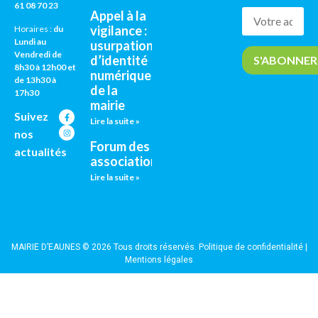
61 08 70 23
Appel à la
vigilance :
Horaires :
du
Lundi au
usurpation
Vendredi de
d’identité
8h30 à 12h00 et
numérique
de 13h30 à
de la
17h30
mairie
Suivez
Lire la suite »
nos
Forum des
actualités
associations
Lire la suite »
MAIRIE D’EAUNES © 2026 Tous droits réservés.
Politique de confidentialité
|
Mentions légales