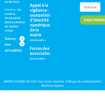
61 08 70 23
Appel à la
vigilance :
Horaires :
du
Lundi au
usurpation
Vendredi de
d’identité
8h30 à 12h00 et
numérique
de 13h30 à
de la
17h30
mairie
Suivez
Lire la suite »
nos
Forum des
actualités
associations
Lire la suite »
MAIRIE D’EAUNES © 2026 Tous droits réservés.
Politique de confidentialité
|
Mentions légales