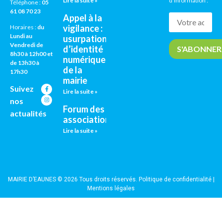
Lire la suite »
d’information :
Téléphone :
05
61 08 70 23
Appel à la
vigilance :
Horaires :
du
Lundi au
usurpation
Vendredi de
d’identité
8h30 à 12h00 et
numérique
de 13h30 à
de la
17h30
mairie
Suivez
Lire la suite »
nos
Forum des
actualités
associations
Lire la suite »
MAIRIE D’EAUNES © 2026 Tous droits réservés.
Politique de confidentialité
|
Mentions légales