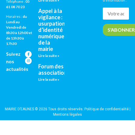
Lire la suite »
d’information :
Téléphone :
05
61 08 70 23
Appel à la
vigilance :
Horaires :
du
Lundi au
usurpation
Vendredi de
d’identité
8h30 à 12h00 et
numérique
de 13h30 à
de la
17h30
mairie
Suivez
Lire la suite »
nos
Forum des
actualités
associations
Lire la suite »
MAIRIE D’EAUNES © 2026 Tous droits réservés.
Politique de confidentialité
|
Mentions légales