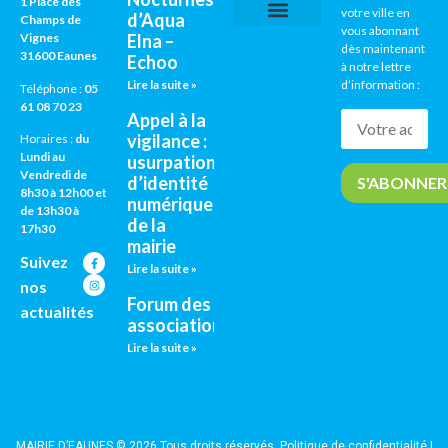
1 Place des
votre ville en
d’Aqua
Champs de
vous abonnant
Vignes
Elna –
CNI / PASSEPORTS
AGENDA CULTUREL
dès maintenant
31600 Eaunes
Echoo
à notre lettre
Lire la suite »
d’information :
Téléphone :
05
61 08 70 23
Appel à la
vigilance :
Horaires :
du
Lundi au
usurpation
Vendredi de
d’identité
8h30 à 12h00 et
numérique
de 13h30 à
de la
17h30
mairie
Suivez
Lire la suite »
nos
Forum des
actualités
associations
Lire la suite »
MAIRIE D’EAUNES © 2026 Tous droits réservés.
Politique de confidentialité
|