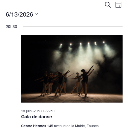
Reche
Na
RECHERC
JOUR
et
6/13/2026
de
navig
Sélectionnez
vu
une
20h30
date.
de
Év
vues
Évèn
13 juin -20h30
-
22h00
Gala de danse
Centre Hermès
145 avenue de la Mairie, Eaunes