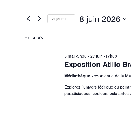
Rechercher
navigation
Évènements
par
de
mot-
8 juin 2026
Aujourd’hui
clé.
vues
Sélectionnez
une
Évènements
date.
En cours
5 mai -9h00
-
27 juin -17h00
Exposition Atilio Br
Médiathèque
785 Avenue de la Ma
Explorez l’univers féérique du peint
paradisiaques, couleurs éclatantes 