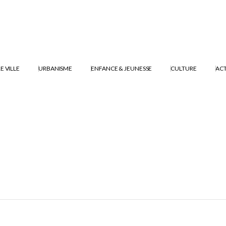
E VILLE
URBANISME
ENFANCE & JEUNESSE
CULTURE
ACT