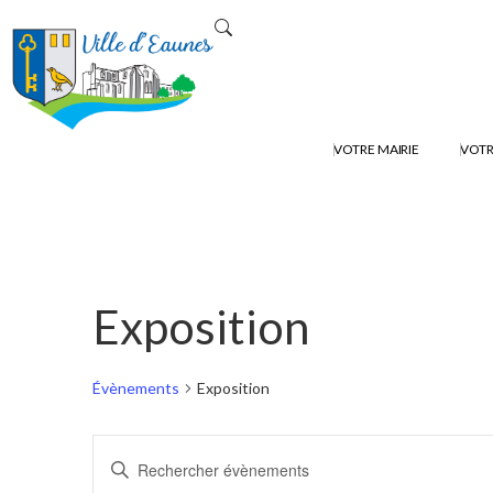
VOTRE MAIRIE
VOTR
Exposition
Évènements
Exposition
Recherche
Saisir
mot-
et
clé.